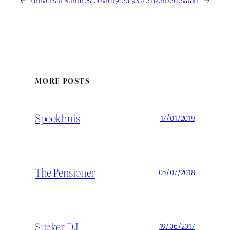
←
Universal Minutes Covid19 ed.
93ste IJzerbedevaart
→
MORE POSTS
Spookhuis
17/01/2019
The Pensioner
05/07/2018
Sucker DJ
19/06/2017